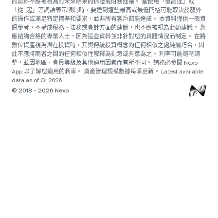
的資料不應被視為對未來結果的保證或財務建議。 當使用「最高達」或
「從...起」等詞語表示限制時，要達到這些最高或最低門檻可能取決於額外
的操作或滿足特定標準和要求，並非所有客戶都能達成。 本資料僅供一般資
訊參考，不構成稅務、法務或會計方面的建議，也不應被視為此類建議。 您
應諮詢合格的專業人士，因為這些資料並非針對您的具體情況而制定。 在將
數位資產視為潛在投資時，其與傳統投資概念的任何相似之處純屬巧合，因
此不應將兩者之間的任何相似性解釋為刻意或有意為之。 利率可能隨時調
整，並因地區、會員等級及其他適用因素而有所不同。 請務必參閱 Nexo
App 以了解您適用的利率。 資產管理規模數據每季更新。 Latest available
data as of Q1 2026
© 2018 - 2026 Nexo