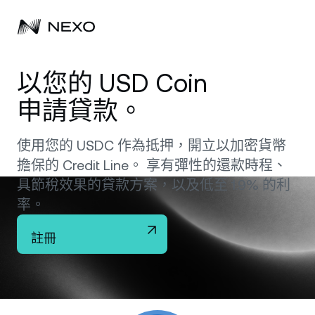
個人
以您的 USD Coin
申請貸款。
商務
購買資產
彈性儲蓄
使用您的 USDC 作為抵押，開立以加密貨幣
市場
企業帳戶
擔保的 Credit Line。 享有彈性的還款時程、
定期儲蓄
Prime Brokerage
具節稅效果的貸款方案，以及低至 1.9% 的利
企業
過去 24 小時市場上漲
0.61%
率。
Dual Investment
White Label
本地化
關於
註冊
Bitcoin
BTC
交易所
Nexo Ventures
安全
Ethereum
ETH
Credit Line
Payment Gateway
合作夥伴關係
Zero-interest Credit