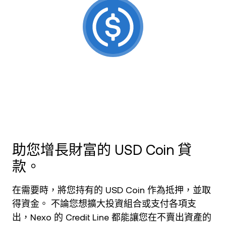
NEXO Token
NEXO
新聞與洞察
合約
Tether
USDT
幫助中心
Nexo Card
USD Coin
USDC
財富學院
私人客戶
Polkadot
DOT
會員計劃
XRP
XRP
Solana
SOL
助您增長財富的 USD Coin 貸
款。
EURC
EURC
在需要時，將您持有的 USD Coin 作為抵押，並取
瀏覽所有資產
得資金。 不論您想擴大投資組合或支付各項支
出，Nexo 的 Credit Line 都能讓您在不賣出資產的