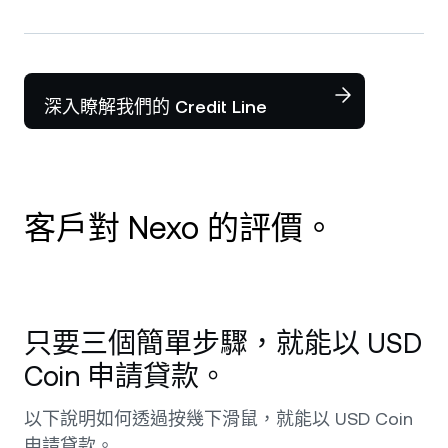
深入瞭解我們的 Credit Line
客戶對 Nexo 的評價。
我從 2020 年開始使用 Nexo，它是我心目中第
一名的加密貨幣平台。 每次有問題或需求，
只要三個簡單步驟，就能以 USD
Nexo 都提供極佳的服務與即時支援。 我只能進
一步推薦，特別值得一提的是它頂尖的軍規級安
Coin 申請貸款。
全性，以及 Nexo 背後的託管機構，讓我把投資
交給他們管理時格外放心。 請繼續保持這樣的
以下說明如何透過按幾下滑鼠，就能以 USD Coin
好表現！
申請貸款。