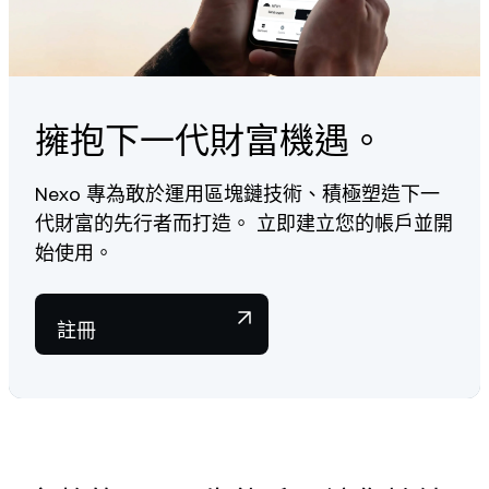
to top up additional crypto assets or repay part of your loan
to prevent automatic loan repayment.
If your LTV hits a critical threshold, partial automatic
repayments may be triggered to restore the balance of your
LTV ratio. To help you preserve as much of your digital
擁抱下一代財富機遇。
assets as possible, only the minimum required amount of
crypto will be sold.
Nexo 專為敢於運用區塊鏈技術、積極塑造下一
To learn more about loan repayments, visit our dedicated
代財富的先行者而打造。 立即建立您的帳戶並開
Help Center article
.
始使用。
註冊