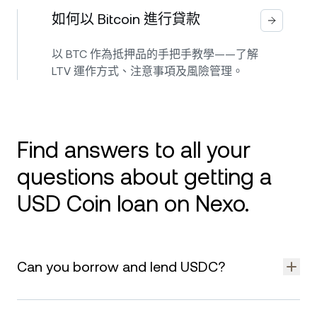
如何以 Bitcoin 進行貸款
以 BTC 作為抵押品的手把手教學——了解
LTV 運作方式、注意事項及風險管理。
Find answers to all your
questions about getting a
USD Coin loan on Nexo.
Can you borrow and lend USDC?
Yes, on platforms like Nexo, you can borrow USDC by using
other crypto assets as collateral through the Crypto Credit