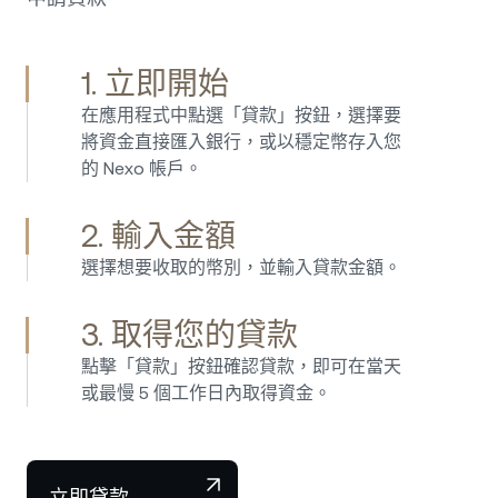
1. 立即開始
在應用程式中點選「貸款」按鈕，選擇要
我自 2017 年開始投資 Nexo，從那時起使用平
將資金直接匯入銀行，或以穩定幣存入您
台從未遇過任何問題。 貸款流程簡單、迅速又
的 Nexo 帳戶。
容易，儲蓄利率也一直相當有吸引力。 Nexo 提
供一個簡單又安全的方式來管理加密貨幣資產，
2. 輸入金額
並賺取被動收入。 我非常推薦 Nexo，這個平台
易於操作、可靠，以透明且創新的商業模型在同
選擇想要收取的幣別，並輸入貸款金額。
業中脫穎而出。 這是一家能明顯與競爭對手區
隔開來的優質公司。
3. 取得您的貸款
點擊「貸款」按鈕確認貸款，即可在當天
或最慢 5 個工作日內取得資金。
我使用 Nexo 已經好幾年，對他們的服務印象非
常深刻。 這個平台易於操作，就算是新手也能
輕鬆使用。 貸款與收息利率都相當有競爭力，
立即貸款