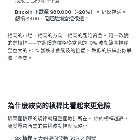
或按自己的條件平倉。
Bitcoin 下跌至 $80,000（−20%）。
仍然存活。
虧損 $400，但距離爆倉還很遠。
相同的市場、相同的方向、相同的起始資金。 唯一改變
的是槓桿——它將爆倉價格從常見的 10% 波動範圍推移
至重大的 50% 暴跌才會觸及的位置。 較低的槓桿為你爭
取了空間。
為什麼較高的槓桿比看起來更危險
這兩個情境的規律就是整個教訓所在。 你的槓桿越高，
觸發爆倉所需的價格波動幅度就越小：
2x 槓桿
→ 大約逆向波動 50% 才觸發