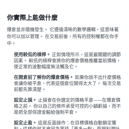
你實際上能做什麼
爆倉並非隨機發生。 它遵循清晰的數學邏輯，這意味著
你可以加以管理。 在交易前後，所有的控制權都在你手
中。
使用較低的槓桿。
正如情境所示，這是最關鍵的調節
因素。 較低的槓桿會將你的爆倉價格推離當前價格，
使正常的波動幅度無法觸及它。
在開倉前了解你的爆倉價格。
如果你說不出什麼價格
會讓你被平倉，代表這個倉位開得太大了。 每次交易
前都先算清楚。
設定止損。
止損會在你選定的價格平倉——在爆倉價
格之前。 你以自己的條件承受可控的小額虧損，而不
是把全部保證金輸給強制平倉。
設定止盈。
這是反面操作：在目標價格自動鎖定獲
利，這樣你就不會因為等待「再多一點」而把利潤吐