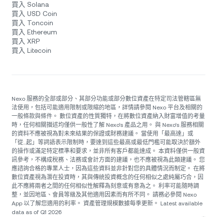
買入 Solana
買入 USD Coin
買入 Toncoin
買入 Ethereum
買入 XRP
買入 Litecoin
Nexo 服務的全部或部分、其部分功能或部分數位資產在特定司法管轄區無
法使用，包括可能適用限制或限縮的地區，詳情請參閱 Nexo 平台及相關的
一般條款與條件。 數位資產的性質獨特，在將數位資產納入財富增值的考量
時，任何相關描述均僅供一般性了解 Nexo’s 產品之用。 與 Nexo’s 服務相關
的資料不應被視為對未來結果的保證或財務建議。 當使用「最高達」或
「從...起」等詞語表示限制時，要達到這些最高或最低門檻可能取決於額外
的操作或滿足特定標準和要求，並非所有客戶都能達成。 本資料僅供一般資
訊參考，不構成稅務、法務或會計方面的建議，也不應被視為此類建議。 您
應諮詢合格的專業人士，因為這些資料並非針對您的具體情況而制定。 在將
數位資產視為潛在投資時，其與傳統投資概念的任何相似之處純屬巧合，因
此不應將兩者之間的任何相似性解釋為刻意或有意為之。 利率可能隨時調
整，並因地區、會員等級及其他適用因素而有所不同。 請務必參閱 Nexo
App 以了解您適用的利率。 資產管理規模數據每季更新。 Latest available
data as of Q1 2026