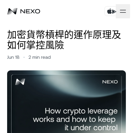
個人
加密貨幣槓桿的運作原理及
如何掌控風險
商務
購買資產
Jun 18
•
2
min read
彈性儲蓄
市場
企業帳戶
定期儲蓄
Prime Brokerage
企業
過去 24 小時市場上漲
0.42%
Dual Investment
White Label
本地化
關於
Bitcoin
BTC
0.73%
交易所
Nexo Ventures
安全
Ethereum
ETH
Credit Line
1.81%
Payment Gateway
合作夥伴關係
Zero-interest Credit