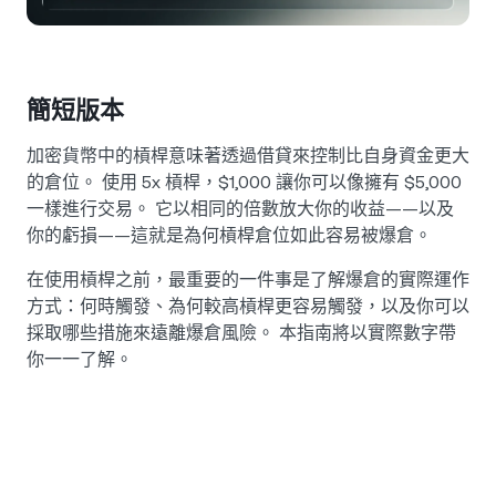
NEXO Token
NEXO
0.16%
新聞與洞察
合約
Tether
USDT
0.02%
幫助中心
Nexo Card
簡短版本
USD Coin
USDC
0%
財富學院
加密貨幣中的槓桿意味著透過借貸來控制比自身資金更大
私人客戶
的倉位。 使用 5x 槓桿，$1,000 讓你可以像擁有 $5,000
Polkadot
DOT
3.04%
一樣進行交易。 它以相同的倍數放大你的收益——以及
會員計劃
你的虧損——這就是為何槓桿倉位如此容易被爆倉。
XRP
XRP
2.06%
在使用槓桿之前，最重要的一件事是了解爆倉的實際運作
方式：何時觸發、為何較高槓桿更容易觸發，以及你可以
Solana
SOL
1.10%
採取哪些措施來遠離爆倉風險。 本指南將以實際數字帶
你一一了解。
EURC
EURC
0.02%
瀏覽所有資產