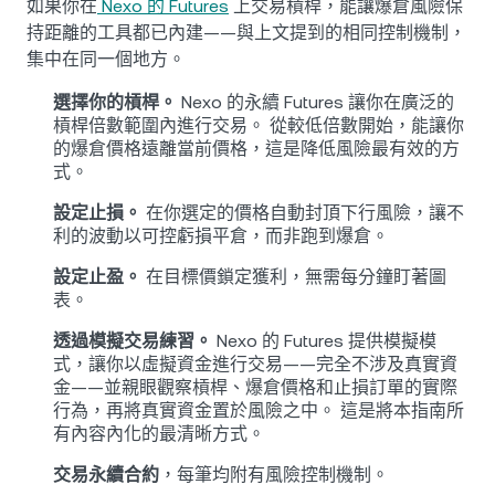
如果你在
Nexo 的 Futures
上交易槓桿，能讓爆倉風險保
持距離的工具都已內建——與上文提到的相同控制機制，
集中在同一個地方。
選擇你的槓桿。
Nexo 的永續 Futures 讓你在廣泛的
槓桿倍數範圍內進行交易。 從較低倍數開始，能讓你
的爆倉價格遠離當前價格，這是降低風險最有效的方
式。
設定止損。
在你選定的價格自動封頂下行風險，讓不
利的波動以可控虧損平倉，而非跑到爆倉。
設定止盈。
在目標價鎖定獲利，無需每分鐘盯著圖
表。
透過模擬交易練習。
Nexo 的 Futures 提供模擬模
式，讓你以虛擬資金進行交易——完全不涉及真實資
金——並親眼觀察槓桿、爆倉價格和止損訂單的實際
行為，再將真實資金置於風險之中。 這是將本指南所
有內容內化的最清晰方式。
交易永續合約
，每筆均附有風險控制機制。