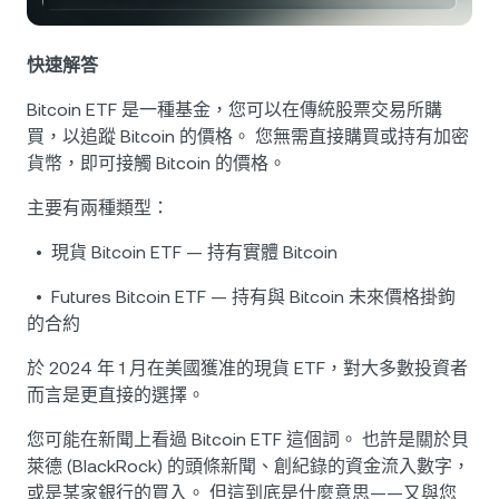
NEXO Token
NEXO
1.61%
新聞與洞察
合約
Tether
USDT
快速解答
0.03%
幫助中心
Nexo Card
Bitcoin ETF 是一種基金，您可以在傳統股票交易所購
USD Coin
USDC
0%
財富學院
買，以追蹤 Bitcoin 的價格。 您無需直接購買或持有加密
貨幣，即可接觸 Bitcoin 的價格。
私人客戶
Polkadot
DOT
1.01%
主要有兩種類型：
會員計劃
XRP
XRP
• 現貨 Bitcoin ETF — 持有實體 Bitcoin
0.63%
• Futures Bitcoin ETF — 持有與 Bitcoin 未來價格掛鉤
Solana
SOL
2.62%
的合約
於 2024 年 1 月在美國獲准的現貨 ETF，對大多數投資者
EURC
EURC
0.06%
而言是更直接的選擇。
瀏覽所有資產
您可能在新聞上看過 Bitcoin ETF 這個詞。 也許是關於貝
萊德 (BlackRock) 的頭條新聞、創紀錄的資金流入數字，
或是某家銀行的買入。 但這到底是什麼意思——又與您