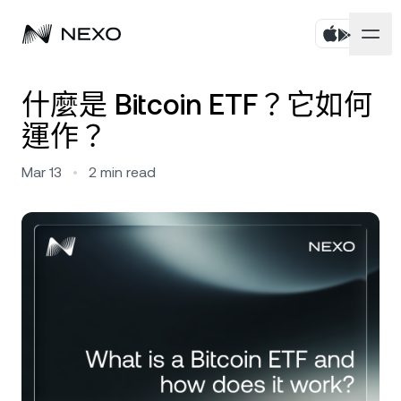
個人
什麼是 Bitcoin ETF？它如何
運作？
商務
購買資產
Mar 13
•
2
min read
彈性儲蓄
市場
企業帳戶
定期儲蓄
Prime Brokerage
企業
過去 24 小時市場上漲
0.17%
Dual Investment
White Label
本地化
關於
Bitcoin
BTC
0.08%
交易所
Nexo Ventures
安全
Ethereum
ETH
Credit Line
0.05%
Payment Gateway
合作夥伴關係
Zero-interest Credit