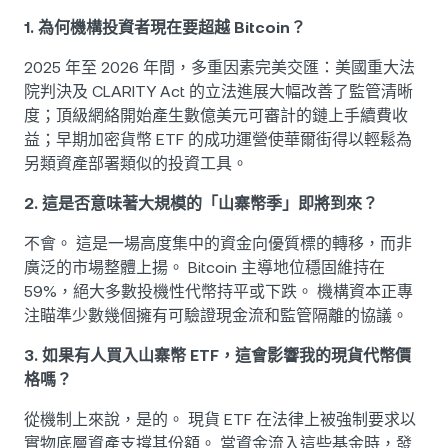
1. 為何機構投資者現在要超越 Bitcoin？
2025 年至 2026 年間，多重因素完美交匯：美國重大法
院判決及 CLARITY Act 的立法進展大幅改善了監管清晰
度；頂級網絡開始產生數億美元可審計的鏈上手續費收
益；早期加密貨幣 ETF 的成功運營使華爾街得以輕鬆為
另類資產部署類似的投資工具。
2. 這是否意味著大規模的「山寨幣季」即將到來？
不會。 這是一場高度集中的資金向優質標的轉移，而非
廣泛的市場整體上揚。 Bitcoin 主導地位穩固維持在
59%，絕大多數投機性代幣持平或下跌。 機構資本正專
注瞄準少數幾個擁有可驗證現金流和監管隔離的協議。
3. 如果有人買入山寨幣 ETF，這會影響我的現貨代幣價
格嗎？
從機制上來說，是的。 現貨 ETF 在法律上被強制要求以
實物底層資產支撐其份額。 當資金流入這些基金時，發