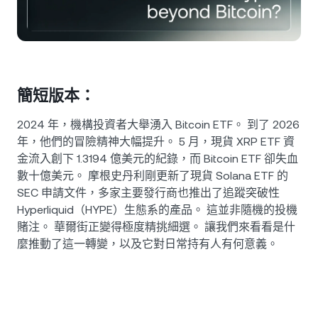
NEXO Token
NEXO
0.20%
新聞與洞察
合約
Tether
USDT
0.01%
幫助中心
Nexo Card
USD Coin
USDC
0%
財富學院
簡短版本：
私人客戶
Polkadot
DOT
2.56%
2024 年，機構投資者大舉湧入 Bitcoin ETF。 到了 2026
年，他們的冒險精神大幅提升。 5 月，現貨 XRP ETF 資
會員計劃
金流入創下 1.3194 億美元的紀錄，而 Bitcoin ETF 卻失血
XRP
XRP
1.01%
數十億美元。 摩根史丹利剛更新了現貨 Solana ETF 的
SEC 申請文件，多家主要發行商也推出了追蹤突破性
Solana
SOL
0.44%
Hyperliquid（HYPE）生態系的產品。 這並非隨機的投機
賭注。 華爾街正變得極度精挑細選。 讓我們來看看是什
EURC
EURC
0.23%
麼推動了這一轉變，以及它對日常持有人有何意義。
瀏覽所有資產