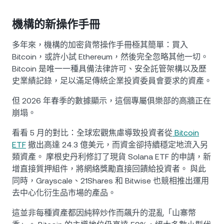
機構的新操作手冊
多年來，機構的加密貨幣操作手冊極其簡單：買入
Bitcoin，或許小試 Ethereum，然後完全忽略其他一切。
Bitcoin 是唯一一種具備法律許可、安全託管架構以及歷
史業績記錄，足以滿足傳統企業投資委員會要求的資產。
但 2026 年春季的數據顯示，這個專屬俱樂部的高牆正在
崩塌。
看看 5 月的對比：全球宏觀焦慮導致投資者從
Bitcoin
ETF
撤出高達 24.3 億美元，而資金卻持續穩定地流入另
類資產。 摩根史丹利修訂了現貨 Solana ETF 的申請，新
增直接質押組件，將網絡獎勵直接回饋給投資者。 與此
同時，Grayscale、21Shares 和 Bitwise 也競相推出運用
去中心化衍生品市場的產品。
這並非每種資產都因純粹炒作而飆升的混亂「山寨幣