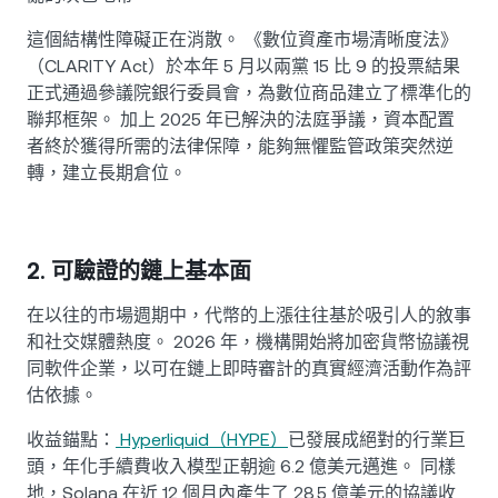
這個結構性障礙正在消散。 《數位資產市場清晰度法》
（CLARITY Act）於本年 5 月以兩黨 15 比 9 的投票結果
正式通過參議院銀行委員會，為數位商品建立了標準化的
聯邦框架。 加上 2025 年已解決的法庭爭議，資本配置
者終於獲得所需的法律保障，能夠無懼監管政策突然逆
轉，建立長期倉位。
2. 可驗證的鏈上基本面
在以往的市場週期中，代幣的上漲往往基於吸引人的敘事
和社交媒體熱度。 2026 年，機構開始將加密貨幣協議視
同軟件企業，以可在鏈上即時審計的真實經濟活動作為評
估依據。
收益錨點：
Hyperliquid（HYPE）
已發展成絕對的行業巨
頭，年化手續費收入模型正朝逾 6.2 億美元邁進。 同樣
地，Solana 在近 12 個月內產生了 28.5 億美元的協議收