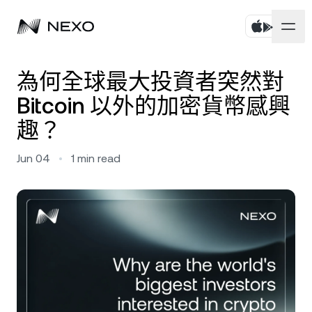
個人
為何全球最大投資者突然對
Bitcoin 以外的加密貨幣感興
商務
購買資產
趣？
彈性儲蓄
市場
企業帳戶
Jun 04
•
1
min read
定期儲蓄
Prime Brokerage
企業
過去 24 小時市場上漲
1.14%
Dual Investment
White Label
本地化
關於
Bitcoin
BTC
0.81%
交易所
Nexo Ventures
安全
Ethereum
ETH
Credit Line
0.34%
Payment Gateway
合作夥伴關係
Zero-interest Credit