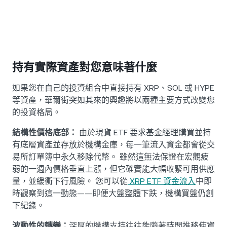
持有實際資產對您意味著什麼
如果您在自己的投資組合中直接持有 XRP、SOL 或 HYPE
等資產，華爾街突如其來的興趣將以兩種主要方式改變您
的投資格局。
結構性價格底部：
由於現貨 ETF 要求基金經理購買並持
有底層資產並存放於機構金庫，每一筆流入資金都會從交
易所訂單簿中永久移除代幣。 雖然這無法保證在宏觀疲
弱的一週內價格垂直上漲，但它確實能大幅收緊可用供應
量，並緩衝下行風險。 您可以從
XRP ETF 資金流入
中即
時觀察到這一動態——即便大盤整體下跌，機構買盤仍創
下紀錄。
波動性的轉變：
深厚的機構支持往往能隨著時間推移使資