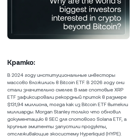
NEXO Token
NEXO
1,58 %
Новости и аналитика
Futures
Tether
USDT
0,01 %
Справочный центр
Nexo Card
USD Coin
USDC
0 %
Академия капитала
Премиальное обслуживание
Polkadot
DOT
1,37 %
Кратко:
Программа лояльности
XRP
XRP
0,03 %
В 2024 году институциональные инвесторы
массово вложились в Bitcoin ETF. В 2026 году они
Solana
SOL
2,05 %
стали значительно смелее. В мае спотовые XRP
ETF зафиксировали рекордный приток в размере
EURC
EURC
0,02 %
$131,94 миллиона, тогда как из Bitcoin ETF вытекли
миллиарды. Morgan Stanley только что обновил
Показать все активы
документацию в SEC для спотового Solana ETF, а
крупные эмитенты запустили продукты,
отслеживающие экосистему Hyperliquid (HYPE).