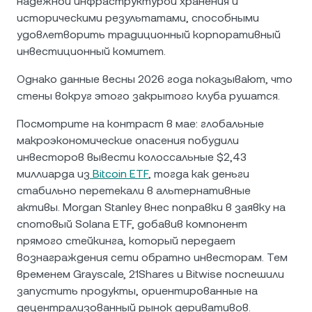
надежной инфраструктурой хранения и
историческими результатами, способными
удовлетворить традиционный корпоративный
инвестиционный комитет.
Однако данные весны 2026 года показывают, что
стены вокруг этого закрытого клуба рушатся.
Посмотрите на контраст в мае: глобальные
макроэкономические опасения побудили
инвесторов вывести колоссальные $2,43
миллиарда из
Bitcoin ETF
, тогда как деньги
стабильно перетекали в альтернативные
активы. Morgan Stanley внес поправки в заявку на
спотовый Solana ETF, добавив компонент
прямого стейкинга, который передает
вознаграждения сети обратно инвесторам. Тем
временем Grayscale, 21Shares и Bitwise поспешили
запустить продукты, ориентированные на
децентрализованный рынок деривативов.