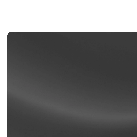
al
Clien
Contas
acesso 
person
relaci