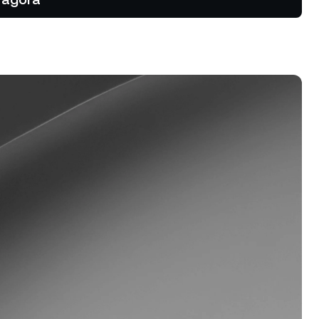
ias de alta
ontratos
rograma de Fidelidade
bere taxas de rendimentos mais
tas, taxas menores para
préstimo e mais.