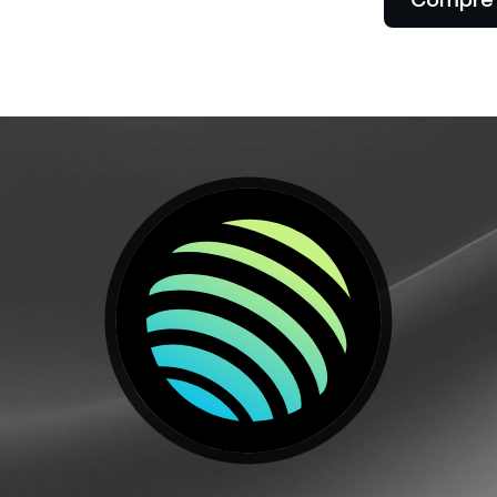
Aceite pagamentos com cripto.
ta.
Futures
Lucre com as tendênc
ou de baixa com os c
perpétuos.
tes Private
P
 acima de $100.000 têm
livre ao suporte
Li
alizado de um gerente de
al
onamento.
em