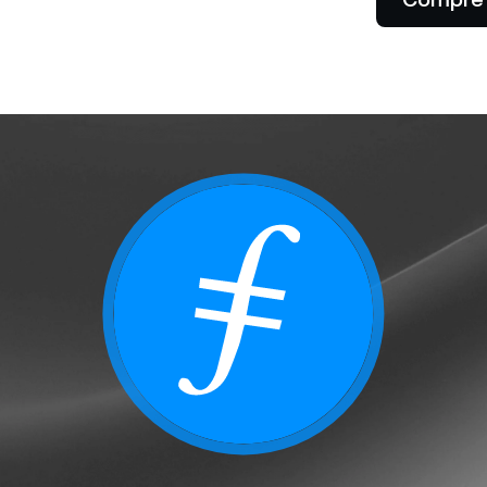
Aceite pagamentos com cripto.
ta.
Futures
Lucre com as tendênc
ou de baixa com os c
perpétuos.
tes Private
P
 acima de $100.000 têm
livre ao suporte
Li
alizado de um gerente de
al
onamento.
em