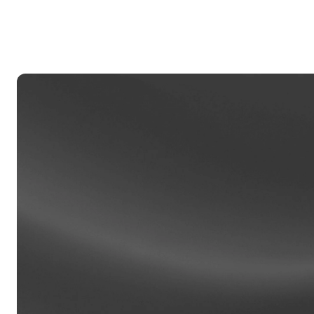
al
Clien
Contas
acesso 
person
relaci