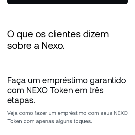
O que os clientes dizem
sobre a Nexo.
Uso a Nexo desde 2020 e é minha plataforma
número 1 para cripto. Ótimo atendimento e
Faça um empréstimo garantido
disponibilidade em todas as questões e
solicitações que eu já tive. Recomendo sem
com NEXO Token em três
hesitar. Vale destacar a alta segurança de
etapas.
nível militar e os custodiantes por trás da
Nexo, que me deixam mais seguro ao colocar
Veja como fazer um empréstimo com seus NEXO
meus investimentos em suas mãos.
Token com apenas alguns toques.
Continuem com o ótimo trabalho!