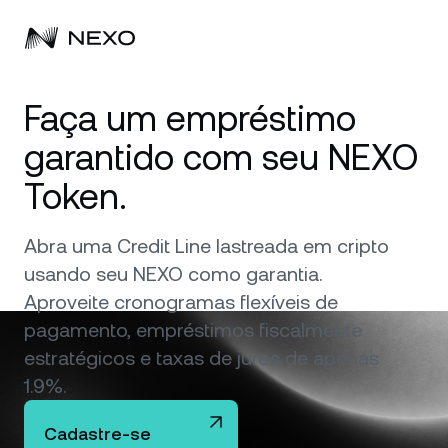
Pessoal
Faça um empréstimo
garantido com seu NEXO
Corporativo
Compre ativos
Token.
Flexible Savings
Mercados
Conta corporativa
Abra uma Credit Line lastreada em cripto
Fixed-term Savings
Corretagem Prime
Empresa
O mercado está em alta de
0,74%
nas últimas 24 horas
usando seu NEXO como garantia.
Dual Investment
Aproveite cronogramas flexíveis de
White Label
Localização
Sobre
pagamento, empréstimos fiscalmente
Bitcoin
BTC
Exchange
estratégicos e taxas de juros de apenas
Nexo Ventures
Segurança
1.9%.
Ethereum
ETH
Linha de Crédito
Payment Gateway
Parcerias
Cadastre-se
Zero-interest Credit