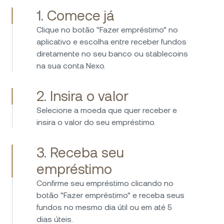
1. Comece já
Invisto na Nexo e uso a plataforma desde
Clique no botão "Fazer empréstimo" no
2017 sem qualquer problema. Fazer
aplicativo e escolha entre receber fundos
empréstimos é direto, rápido e fácil, e as taxas
diretamente no seu banco ou stablecoins
de juros sobre os fundos são
na sua conta Nexo.
consistentemente atrativas. A Nexo oferece
uma forma fácil e segura de gerenciar
criptoativos e ganhar renda passiva.
2. Insira o valor
Recomendo muito a Nexo — a plataforma é
Selecione a moeda que quer receber e
intuitiva, confiável e se destaca pelo modelo
insira o valor do seu empréstimo.
de negócios transparente e inovador. Uma
ótima empresa que se diferencia nitidamente
3. Receba seu
da concorrência.
Uso a Nexo há alguns anos e estou
empréstimo
extremamente impressionado com o serviço
que oferece. A plataforma é fácil de usar, o
Confirme seu empréstimo clicando no
que facilita a navegação até para iniciantes.
botão "Fazer empréstimo" e receba seus
As taxas de juros para empréstimos e ganhos
fundos no mesmo dia útil ou em até 5
são competitivos, e eu valorizo a
dias úteis.