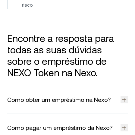
risco.
Encontre a resposta para
todas as suas dúvidas
sobre o empréstimo de
NEXO Token na Nexo.
Como obter um empréstimo na Nexo?
Para obter um empréstimo na Nexo, deposite ativos cripto
compatíveis na sua conta Nexo. Sua Crypto Credit Line ativa
Como pagar um empréstimo da Nexo?
automaticamente, permitindo que você pegue empréstimo
instantâneo em dinheiro ou stablecoins — onde disponível —