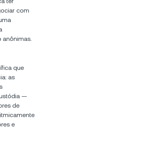
a ter
gociar com
 uma
a
o anônimas.
ífica que
a: as
s
ustódia —
ores de
ritmicamente
ores e