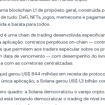
uma blockchain L1 de propósito geral, construída p
de tudo: DeFi, NFTs, jogos, memecoins e pagame
ida e barata para todos.
id é uma chain de trading desenvolvida especific
 aplicação: contratos perpétuos on-chain — cont
os que permitem aos traders especular sobre os p
m data de vencimento — com desempenho do livro
iza com as corretoras centralizadas.
quid gerou US$ 844 milhões em receita de protoc
única aplicação; a Solana gerou US$ 1,3 bilhão c
iro quadro: a Solana democratizou o varejo cripto.
d está tentando democratizar o trading de nível ins