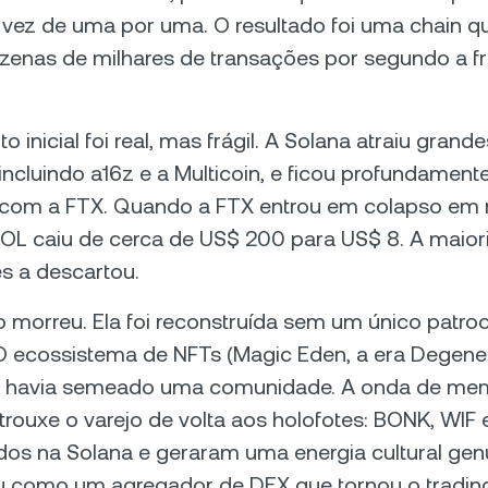
 vez de uma por uma. O resultado foi uma chain q
ezenas de milhares de transações por segundo a f
 inicial foi real, mas frágil. A Solana atraiu grande
incluindo a16z e a Multicoin, e ficou profundament
 com a FTX. Quando a FTX entrou em colapso em
SOL caiu de cerca de US$ 200 para US$ 8. A maior
s a descartou.
 morreu. Ela foi reconstruída sem um único patro
O ecossistema de NFTs (Magic Eden, a era Degene
á havia semeado uma comunidade. A onda de me
rouxe o varejo de volta aos holofotes: BONK, WI
dos na Solana e geraram uma energia cultural gen
giu como um agregador de DEX que tornou o tradin