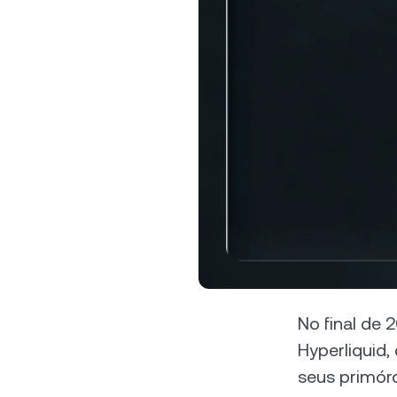
al
Clien
Contas
acesso 
person
relaci
No final de 
Hyperliquid,
seus primórd