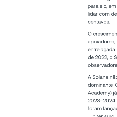
paralelo, em
lidar com d
centavos.
O crescimento
apoiadores, 
entrelaçada
de 2022, o 
observadore
A Solana não
dominante. 
Academy) j
2023–2024 t
foram lança
Jupiter sur