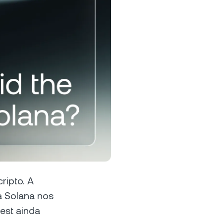
ias de alta
ontratos
rograma de Fidelidade
bere taxas de rendimentos mais
tas, taxas menores para
préstimo e mais.
ripto. A
a Solana nos
est ainda