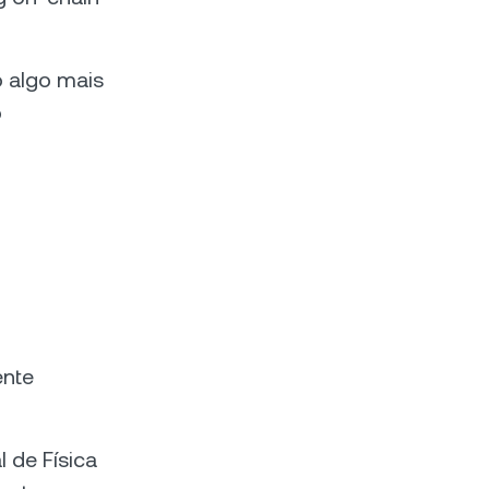
o algo mais
o
ente
 de Física