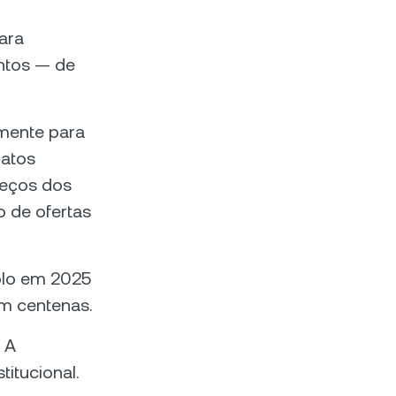
ara
ntos — de
amente para
ratos
reços dos
 de ofertas
olo em 2025
om centenas.
 A
titucional.