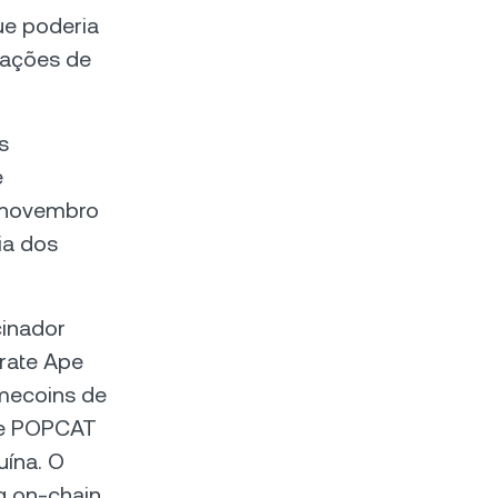
ue poderia
rações de
s
e
 novembro
ia dos
cinador
rate Ape
mecoins de
F e POPCAT
uína. O
g on-chain