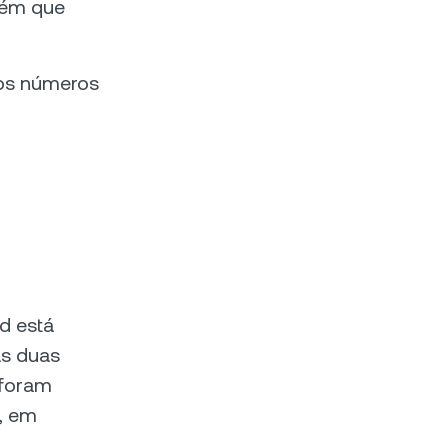
uém que
 os números
d está
as duas
 foram
s, em