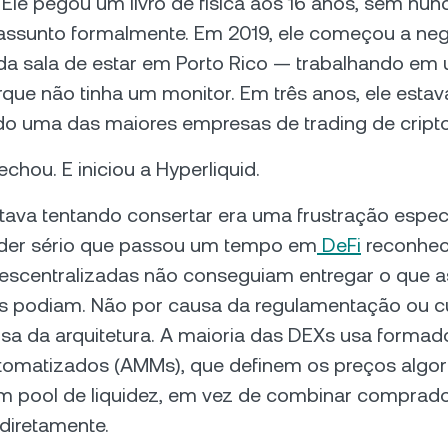
 Ele pegou um livro de física aos 16 anos, sem nunc
assunto formalmente. Em 2019, ele começou a ne
da sala de estar em Porto Rico — trabalhando em
rque não tinha um monitor. Em três anos, ele estav
do uma das maiores empresas de trading de cript
echou. E iniciou a Hyperliquid.
tava tentando consertar era uma frustração espec
ader sério que passou um tempo em
DeFi
reconheci
descentralizadas não conseguiam entregar o que a
as podiam. Não por causa da regulamentação ou c
sa da arquitetura. A maioria das DEXs usa formad
omatizados (AMMs), que definem os preços algo
 um pool de liquidez, em vez de combinar comprad
diretamente.