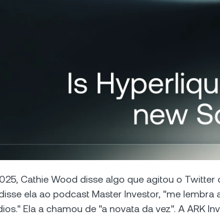
Aceite pagamentos com cripto.
ta.
Futures
Lucre com as tendênc
ou de baixa com os c
perpétuos.
tes Private
P
 acima de $100.000 têm
livre ao suporte
Li
alizado de um gerente de
al
onamento.
em
2025, Cathie Wood disse algo que agitou o Twitter c
 disse ela ao podcast Master Investor, "me lembra 
ios." Ela a chamou de "a novata da vez". A ARK Inv