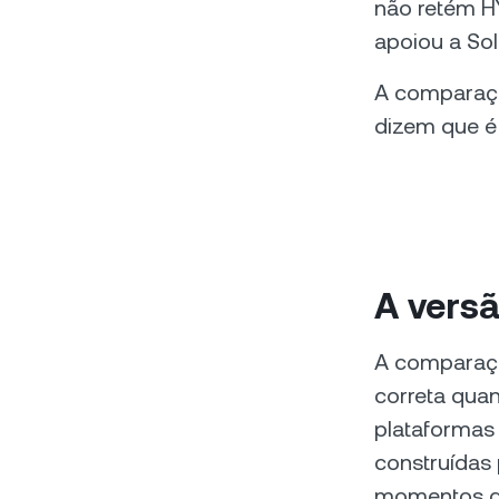
não retém H
apoiou a Sol
A comparação
dizem que é
A versã
A comparação
correta quan
plataformas
construídas 
momentos di