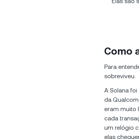
Elas são 
Como a
Para entend
sobreviveu.
A Solana fo
da Qualcomm
eram muito 
cada transaç
um relógio c
elas chegue