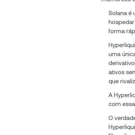
Solana é 
hospedar 
forma ráp
Hyperliqu
uma única
derivativ
ativos se
que rival
A Hyperli
com essa 
O verdade
Hyperliqui