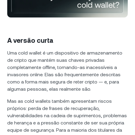
Notícias e insights
NEXO Token
NEXO
0,27%
Futures
Central de Ajuda
Tether
USDT
0,01%
Nexo Card
Academia do Patrimônio
A versão curta
USD Coin
USDC
0%
Clientes Private
Uma cold wallet é um dispositivo de armazenamento
Polkadot
DOT
0,18%
de cripto que mantém suas chaves privadas
Programa de Fidelidade
completamente offline, tornando-as inacessíveis a
invasores online. Elas são frequentemente descritas
XRP
XRP
0,35%
como a forma mais segura de reter cripto — e, para
algumas pessoas, elas realmente são.
Solana
SOL
2,23%
Mas as cold wallets também apresentam riscos
próprios: perda de frases de recuperação,
EURC
EURC
0,15%
vulnerabilidades na cadeia de suprimentos, problemas
de herança e a pressão constante de ser sua própria
Explore todos os ativos
equipe de segurança. Para a maioria dos titulares da