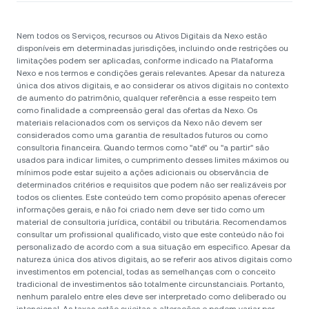
Nem todos os Serviços, recursos ou Ativos Digitais da Nexo estão
disponíveis em determinadas jurisdições, incluindo onde restrições ou
limitações podem ser aplicadas, conforme indicado na Plataforma
Nexo e nos termos e condições gerais relevantes. Apesar da natureza
única dos ativos digitais, e ao considerar os ativos digitais no contexto
de aumento do patrimônio, qualquer referência a esse respeito tem
como finalidade a compreensão geral das ofertas da Nexo. Os
materiais relacionados com os serviços da Nexo não devem ser
considerados como uma garantia de resultados futuros ou como
consultoria financeira. Quando termos como "até" ou "a partir" são
usados para indicar limites, o cumprimento desses limites máximos ou
mínimos pode estar sujeito a ações adicionais ou observância de
determinados critérios e requisitos que podem não ser realizáveis por
todos os clientes. Este conteúdo tem como propósito apenas oferecer
informações gerais, e não foi criado nem deve ser tido como um
material de consultoria jurídica, contábil ou tributária. Recomendamos
consultar um profissional qualificado, visto que este conteúdo não foi
personalizado de acordo com a sua situação em especifico. Apesar da
natureza única dos ativos digitais, ao se referir aos ativos digitais como
investimentos em potencial, todas as semelhanças com o conceito
tradicional de investimentos são totalmente circunstanciais. Portanto,
nenhum paralelo entre eles deve ser interpretado como deliberado ou
intencional. As taxas estão sujeitas a alterações e podem variar por