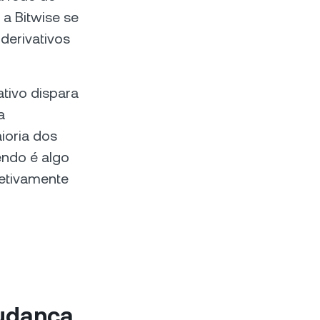
 a Bitwise se
derivativos
tivo dispara
a
ioria dos
ndo é algo
letivamente
mudança