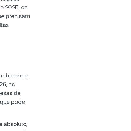
de 2025, os
que precisam
ltas
com base em
26, as
resas de
 que pode
e absoluto,