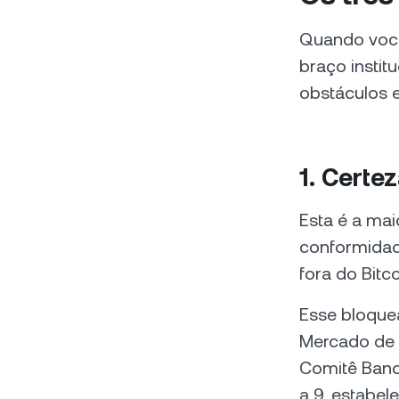
Quando você
braço insti
obstáculos e
1. Certe
Esta é a ma
conformidade
fora do Bitc
Esse bloquea
Mercado de A
Comitê Banc
a 9, estabe