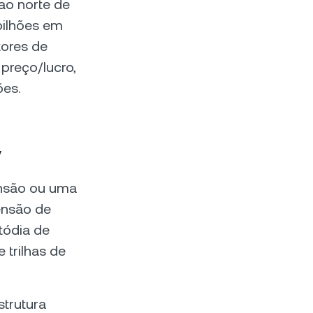
ao norte de
bilhões em
tores de
preço/lucro,
ões.
y
ensão ou uma
ensão de
tódia de
e trilhas de
strutura