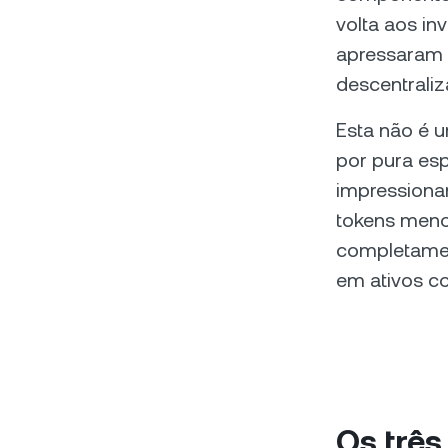
volta aos in
apressaram 
descentraliz
Esta não é u
por pura es
impressiona
tokens meno
completament
em ativos co
Os trê