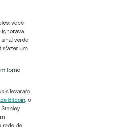
ples: você
e ignorava
 sinal verde
atisfazer um
em torno
bais levaram
de Bitcoin
, o
 Stanley
um
a rede de