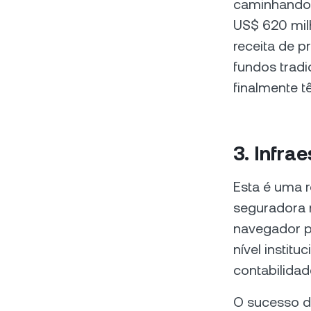
caminhando 
US$ 620 mil
receita de 
fundos tradi
finalmente t
3. Infra
Esta é uma 
seguradora 
navegador pa
nível institu
contabilidad
O sucesso do