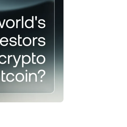
ias de alta
ontratos
rograma de Fidelidade
bere taxas de rendimentos mais
tas, taxas menores para
préstimo e mais.