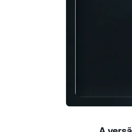
al
Clien
Contas
acesso 
person
relaci
A vers