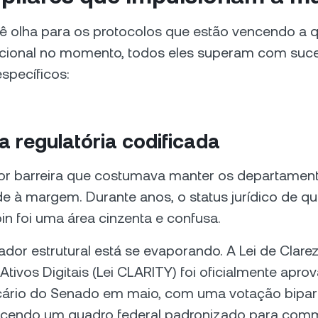
 olha para os protocolos que estão vencendo a 
tucional no momento, todos eles superam com suce
specíficos:
za regulatória codificada
ior barreira que costumava manter os departamen
 à margem. Durante anos, o status jurídico de qu
oin foi uma área cinzenta e confusa.
dor estrutural está se evaporando. A Lei de Clare
tivos Digitais (Lei CLARITY) foi oficialmente apro
ário do Senado em maio, com uma votação biparti
lecendo um quadro federal padronizado para comm