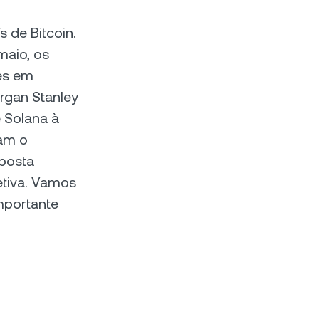
 de Bitcoin.
maio, os
ões em
rgan Stanley
 Solana à
am o
aposta
letiva. Vamos
mportante