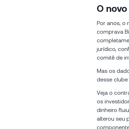
O novo 
Por anos, o 
comprava Bi
completament
jurídico, co
comitê de in
Mas os dado
desse clube 
Veja o cont
os investido
dinheiro flu
alterou seu 
componente 