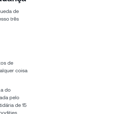
queda de
sso três
tos de
alquer coisa
za do
vada pelo
dária de 15
odities