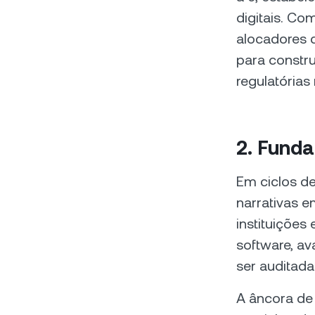
digitais. Co
alocadores d
para constr
regulatórias
2. Funda
Em ciclos d
narrativas e
instituições
software, a
ser auditada
A âncora de 