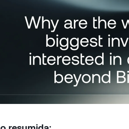
Aceite pagamentos com cripto.
ta.
Futures
Lucre com as tendênc
ou de baixa com os c
perpétuos.
tes Private
P
 acima de $100.000 têm
livre ao suporte
Li
alizado de um gerente de
al
onamento.
em
ão resumida: