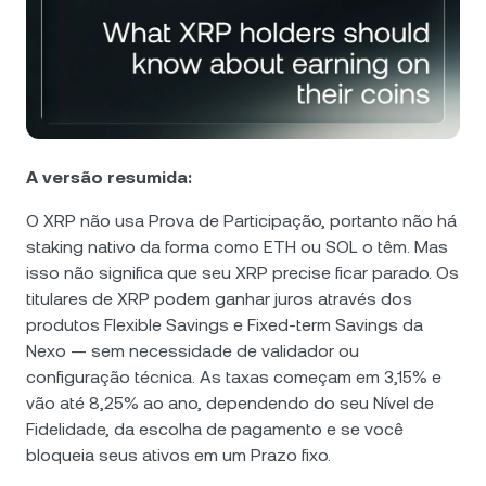
Notícias e insights
NEXO Token
NEXO
1,01%
Futures
Central de Ajuda
Tether
USDT
0,04%
Nexo Card
Academia do Patrimônio
USD Coin
USDC
0,01%
Clientes Private
A versão resumida:
Polkadot
DOT
0,03%
O XRP não usa Prova de Participação, portanto não há
Programa de Fidelidade
staking nativo da forma como ETH ou SOL o têm. Mas
XRP
XRP
0,71%
isso não significa que seu XRP precise ficar parado. Os
titulares de XRP podem ganhar juros através dos
produtos Flexible Savings e Fixed-term Savings da
Solana
SOL
2,25%
Nexo — sem necessidade de validador ou
configuração técnica. As taxas começam em 3,15% e
EURC
EURC
0,31%
vão até 8,25% ao ano, dependendo do seu Nível de
Fidelidade, da escolha de pagamento e se você
Explore todos os ativos
bloqueia seus ativos em um Prazo fixo.