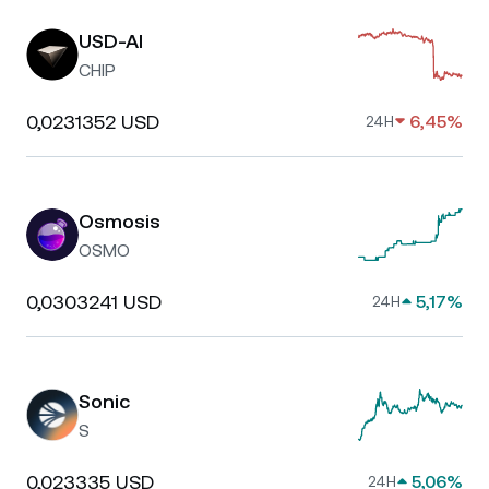
USD-AI
CHIP
0,0231352 USD
6,45%
24H
Osmosis
OSMO
0,0303241 USD
5,17%
24H
Sonic
S
0,023335 USD
5,06%
24H