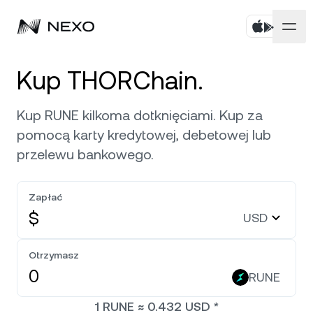
Prywatne
Kup THORChain.
Firmowe
Kup aktywa
Kup RUNE kilkoma dotknięciami. Kup za
pomocą karty kredytowej, debetowej lub
Flexible Savings
Rynki
Konta korporacyjne
przelewu bankowego.
Fixed-term Savings
Usługi brokerskie Prime
Firma
Rynek wzrósł o
0,18%
w ciągu ostatnich 24 godz.
Zapłać
Dual Investment
Marka własna
$
USD
Lokalizacja
Informacje
Bitcoin
BTC
0,09%
Exchange
Nexo Ventures
Otrzymasz
Bezpieczeństwo
Ethereum
ETH
Credit Line
0,35%
RUNE
Bramka płatności
Partnerstwa
1
RUNE
≈
0.432
USD
*
Zero-interest Credit