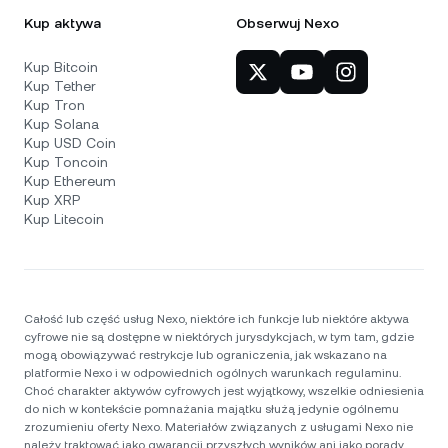
Kup aktywa
Obserwuj Nexo
Kup Bitcoin
Kup Tether
Kup Tron
Kup Solana
Kup USD Coin
Kup Toncoin
Kup Ethereum
Kup XRP
Kup Litecoin
Całość lub część usług Nexo, niektóre ich funkcje lub niektóre aktywa
cyfrowe nie są dostępne w niektórych jurysdykcjach, w tym tam, gdzie
mogą obowiązywać restrykcje lub ograniczenia, jak wskazano na
platformie Nexo i w odpowiednich ogólnych warunkach regulaminu.
Choć charakter aktywów cyfrowych jest wyjątkowy, wszelkie odniesienia
do nich w kontekście pomnażania majątku służą jedynie ogólnemu
zrozumieniu oferty Nexo. Materiałów związanych z usługami Nexo nie
należy traktować jako gwarancji przyszłych wyników ani jako porady