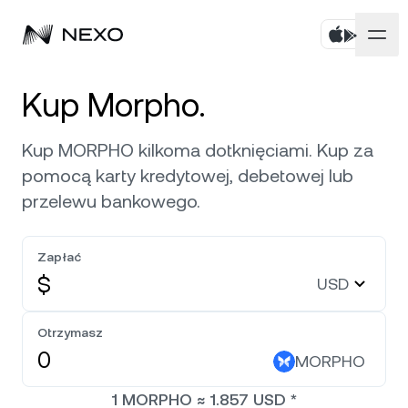
Prywatne
Kup Morpho.
Firmowe
Kup aktywa
Kup MORPHO kilkoma dotknięciami. Kup za
pomocą karty kredytowej, debetowej lub
Flexible Savings
Rynki
Konta korporacyjne
przelewu bankowego.
Fixed-term Savings
Usługi brokerskie Prime
Firma
Rynek wzrósł o
0,08%
w ciągu ostatnich 24 godz.
Zapłać
Dual Investment
Marka własna
$
USD
Lokalizacja
Informacje
Bitcoin
BTC
0,26%
Exchange
Nexo Ventures
Otrzymasz
Bezpieczeństwo
Ethereum
ETH
Credit Line
0,05%
MORPHO
Bramka płatności
Partnerstwa
1
MORPHO
≈
1.857
USD
*
Zero-interest Credit