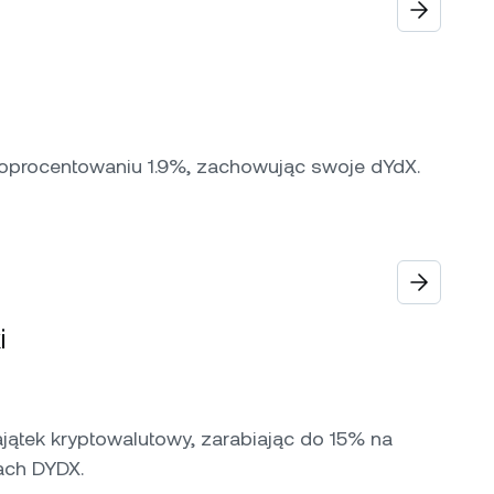
 oprocentowaniu 1.9%, zachowując swoje dYdX.
i
jątek kryptowalutowy, zarabiając do 15% na
ach DYDX.