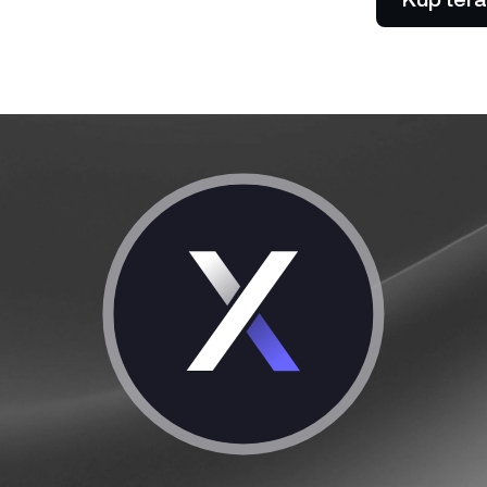
Akceptuj płatności w
0% i bez opłat.
ual Investment
kryptowalutach od swoich
rabiaj wysokie zyski, kupując
klientów.
nio i sprzedając drogo.
Futures
Wykorzystaj trendy w
spadkowe dzięki kon
perpetual.
ci prywatni
P
o wartości powyżej 100 000
blokowują dostęp do
Od
nalizowanej pomocy doradcy
os
po