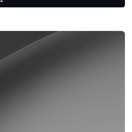
zrostowe i
traktom
rogram lojalnościowy
blokuj wyższe oprocentowanie
zczędności, niższe stopy
życzek i wiele więcej.