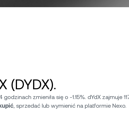
X (DYDX).
4 godzinach zmieniła się o -1.15%. dYdX zajmuje 11
kupić
, sprzedać lub wymienić na platformie Nexo.