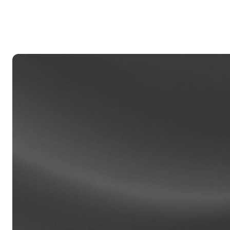
D
Za
ta
Klien
Konta 
USD od
sperso
klienta.