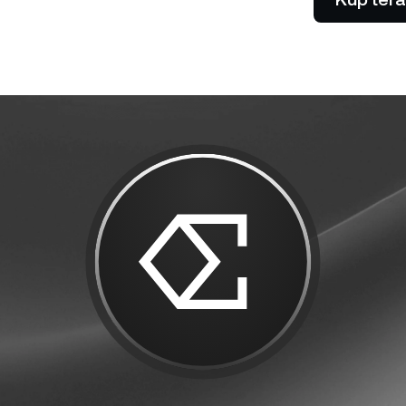
Akceptuj płatności w
0% i bez opłat.
ual Investment
kryptowalutach od swoich
rabiaj wysokie zyski, kupując
klientów.
nio i sprzedając drogo.
Futures
Wykorzystaj trendy w
spadkowe dzięki kon
perpetual.
ci prywatni
P
o wartości powyżej 100 000
blokowują dostęp do
Od
nalizowanej pomocy doradcy
os
po