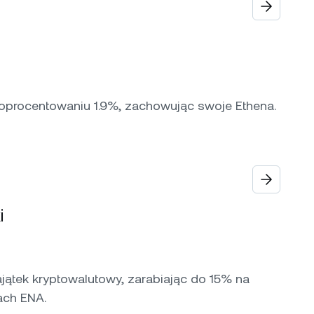
 oprocentowaniu 1.9%, zachowując swoje Ethena.
i
jątek kryptowalutowy, zarabiając do 15% na
ach ENA.