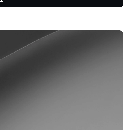
zrostowe i
traktom
rogram lojalnościowy
blokuj wyższe oprocentowanie
zczędności, niższe stopy
życzek i wiele więcej.