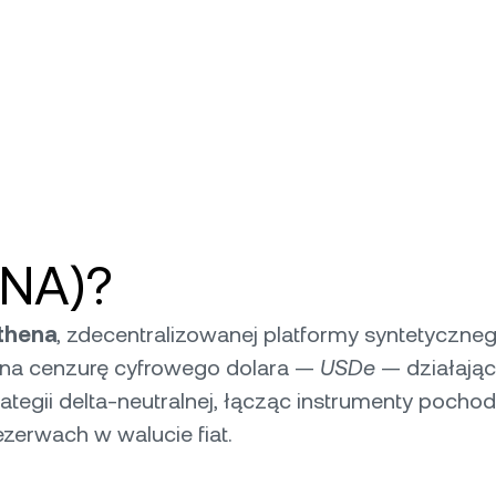
ENA)?
Ethena
, zdecentralizowanej platformy syntetyczne
o na cenzurę cyfrowego dolara —
USDe
— działające
trategii delta-neutralnej, łącząc instrumenty poch
zerwach w walucie fiat.