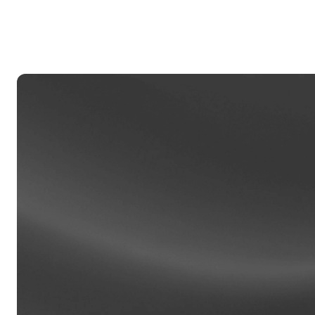
D
Za
ta
Klien
Konta 
USD od
sperso
klienta.