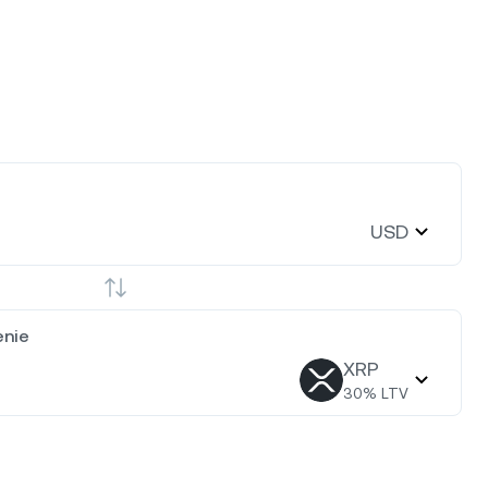
USD
nie
XRP
30
% LTV