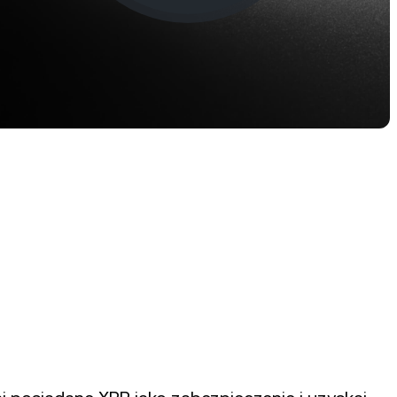
zrostowe i
traktom
rogram lojalnościowy
blokuj wyższe oprocentowanie
zczędności, niższe stopy
życzek i wiele więcej.