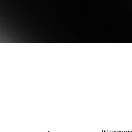
Akceptuj płatności w
0% i bez opłat.
ual Investment
kryptowalutach od swoich
rabiaj wysokie zyski, kupując
klientów.
nio i sprzedając drogo.
Futures
Wykorzystaj trendy w
Pobierz aplikację Nexo
spadkowe dzięki kon
perpetual.
LUB
ci prywatni
P
Bezpośrednie
o wartości powyżej 100 000
pobieranie
blokowują dostęp do
Od
nalizowanej pomocy doradcy
os
po