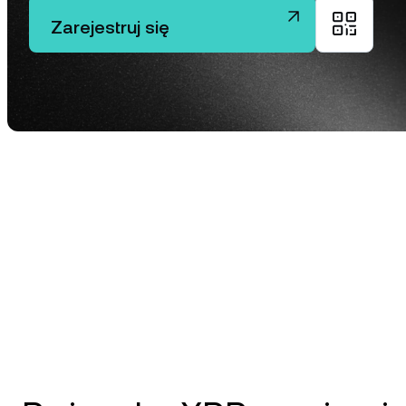
D
Zarejestruj się
Za
ta
Klien
Konta 
USD od
sperso
klienta.