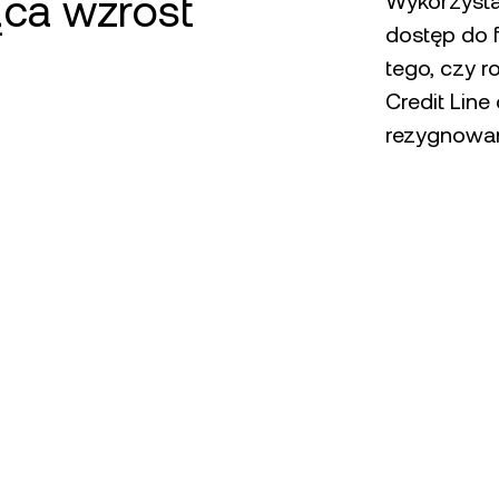
ąca wzrost
Wykorzysta
dostęp do f
tego, czy r
Credit Lin
rezygnowan