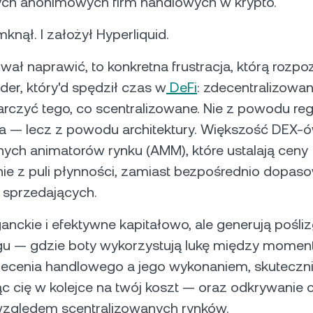
ych anonimowych firm handlowych w krypto.
knął. I założył Hyperliquid.
wał naprawić, to konkretna frustracja, którą rozp
er, który'd spędził czas w
DeFi
: zdecentralizowan
rczyć tego, co scentralizowane. Nie z powodu reg
a — lecz z powodu architektury. Większość DEX-
ych animatorów rynku (AMM), które ustalają ceny
nie z puli płynności, zamiast bezpośrednio dopa
i sprzedających.
nckie i efektywne kapitałowo, ale generują pośliz
ngu — gdzie boty wykorzystują lukę między mome
zlecenia handlowego a jego wykonaniem, skuteczn
c cię w kolejce na twój koszt — oraz odkrywanie 
zględem scentralizowanych rynków.