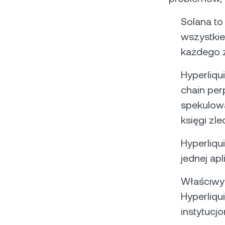
Solana to
wszystkie
każdego 
Hyperliqu
chain per
spekulow
księgi zl
Hyperliq
jednej ap
Właściwy 
Hyperliqu
instytucj