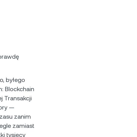
aprawdę
o, byłego
: Blockchain
j Transakcji
tory —
 czasu zanim
egle zamiast
ki tysięcy