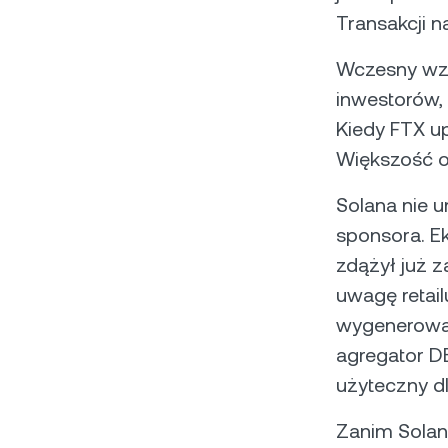
Transakcji n
Wczesny wzr
inwestorów, 
Kiedy FTX u
Większość o
Solana nie 
sponsora. E
zdążył już 
uwagę retail
wygenerowały
agregator DE
użyteczny d
Zanim Solan