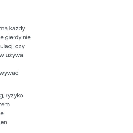
ozna każdy
e giełdy nie
ulacji czy
ów używa
sowywać
g, ryzyko
ntem
ie
cen