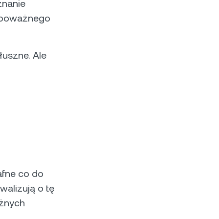
znanie
e poważnego
łuszne. Ale
afne co do
ywalizują o tę
óżnych