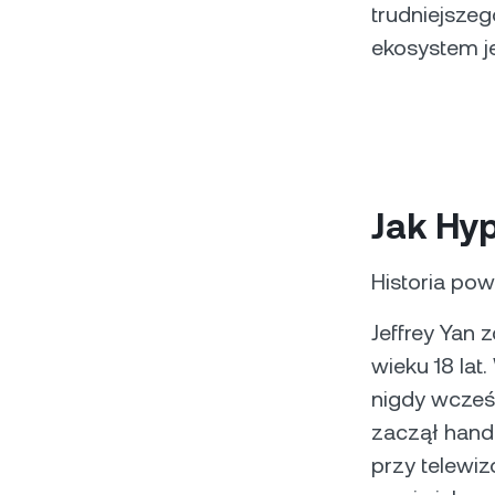
trudniejsze
ekosystem j
Jak Hyp
Historia pow
Jeffrey Yan 
wieku 18 lat
nigdy wcześn
zaczął hand
przy telewiz