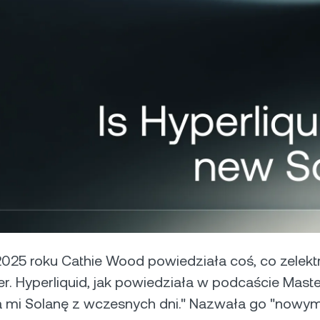
Akceptuj płatności w
0% i bez opłat.
ual Investment
kryptowalutach od swoich
rabiaj wysokie zyski, kupując
klientów.
nio i sprzedając drogo.
Futures
Wykorzystaj trendy w
spadkowe dzięki kon
perpetual.
ci prywatni
P
o wartości powyżej 100 000
blokowują dostęp do
Od
nalizowanej pomocy doradcy
os
po
2025 roku Cathie Wood powiedziała coś, co zelek
er. Hyperliquid, jak powiedziała w podcaście Master
 mi Solanę z wczesnych dni." Nazwała go "nowy