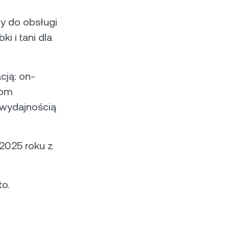
y do obsługi
i i tani dla
cją: on-
rom
 wydajnością
2025 roku z
o.