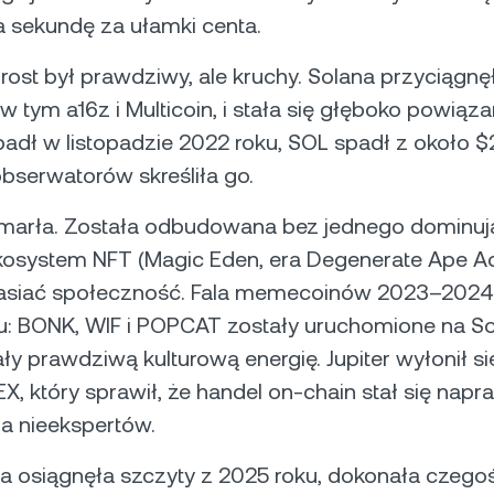
a sekundę za ułamki centa.
ost był prawdziwy, ale kruchy. Solana przyciągn
w tym a16z i Multicoin, i stała się głęboko powiąza
padł w listopadzie 2022 roku, SOL spadł z około 
bserwatorów skreśliła go.
umarła. Została odbudowana bez jednego dominu
kosystem NFT (Magic Eden, era Degenerate Ape 
zasiać społeczność. Fala memecoinów 2023–2024
u: BONK, WIF i POPCAT zostały uruchomione na Sol
 prawdziwą kulturową energię. Jupiter wyłonił si
X, który sprawił, że handel on-chain stał się nap
la nieekspertów.
a osiągnęła szczyty z 2025 roku, dokonała czego