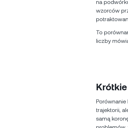
na podwórku
wzorców prz
potraktowan
To porównani
liczby mówią
Krótki
Porównanie 
trajektorii, 
samą koronę
problemów, 