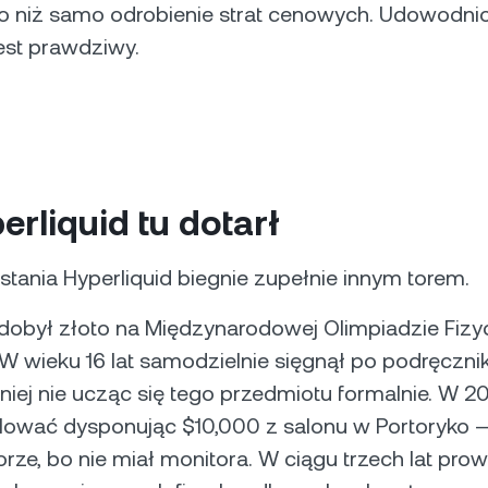
go niż samo odrobienie strat cenowych. Udowodnio
est prawdziwy.
erliquid tu dotarł
stania Hyperliquid biegnie zupełnie innym torem.
zdobył złoto na Międzynarodowej Olimpiadzie Fizy
. W wieku 16 lat samodzielnie sięgnął po podręcznik 
iej nie ucząc się tego przedmiotu formalnie. W 20
lować dysponując $10,000 z salonu w Portoryko 
orze, bo nie miał monitora. W ciągu trzech lat pro