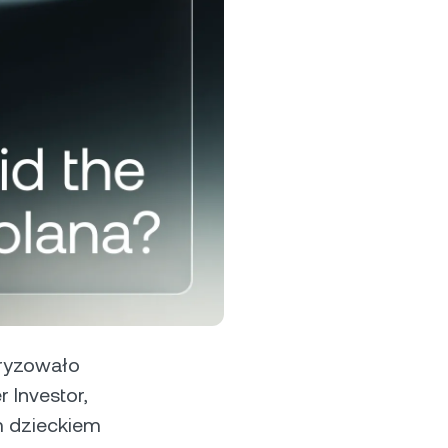
zrostowe i
traktom
rogram lojalnościowy
blokuj wyższe oprocentowanie
zczędności, niższe stopy
życzek i wiele więcej.
tryzowało
 Investor,
m dzieckiem