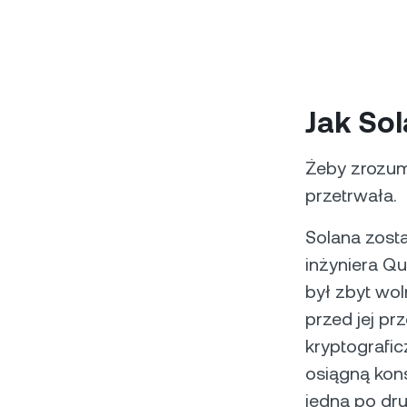
Jak Sol
Żeby zrozum
przetrwała.
Solana zosta
inżyniera Qu
był zbyt wo
przed jej pr
kryptografic
osiągną kon
jedna po dru