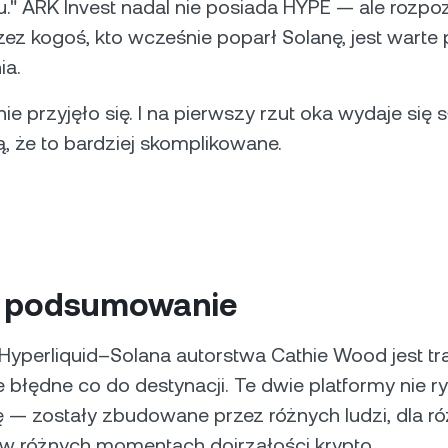
." ARK Invest nadal nie posiada HYPE — ale rozpo
ez kogoś, kto wcześnie poparł Solanę, jest wart
ia.
e przyjęło się. I na pierwszy rzut oka wydaje się s
, że to bardziej skomplikowane.
e podsumowanie
Hyperliquid–Solana autorstwa Cathie Wood jest tr
ale błędne co do destynacji. Te dwie platformy nie r
 — zostały zbudowane przez różnych ludzi, dla r
w różnych momentach dojrzałości krypto.