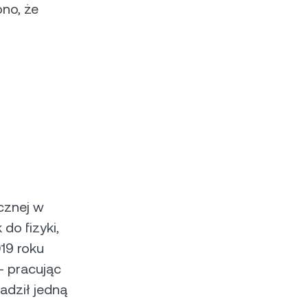
no, że
cznej w
do fizyki,
19 roku
— pracując
wadził jedną