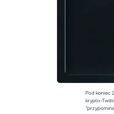
D
Za
ta
Klien
Konta 
USD od
sperso
klienta.
Pod koniec 
krypto-Twitt
"przypomina