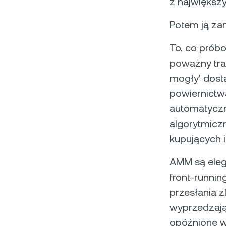
z największ
Potem ją zam
To, co próbo
poważny trad
mogły' dosta
powiernictw
automatyczn
algorytmicz
kupujących 
AMM są elega
front-runni
przesłania 
wyprzedzają
opóźnione w