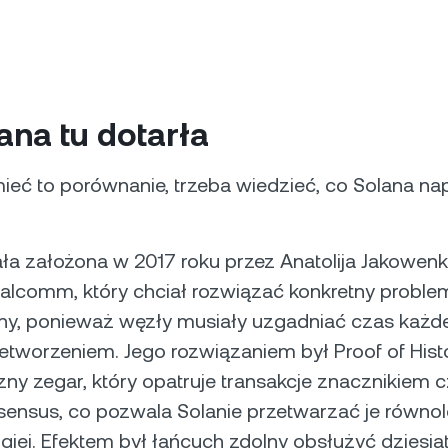
ana tu dotarła
ieć to porównanie, trzeba wiedzieć, co Solana n
ła założona w 2017 roku przez Anatolija Jakowenk
alcomm, który chciał rozwiązać konkretny problem
lny, ponieważ węzły musiały uzgadniać czas każde
zetworzeniem. Jego rozwiązaniem był Proof of His
zny zegar, który opatruje transakcje znacznikiem
sensus, co pozwala Solanie przetwarzać je równol
giej. Efektem był łańcuch zdolny obsłużyć dziesiąt