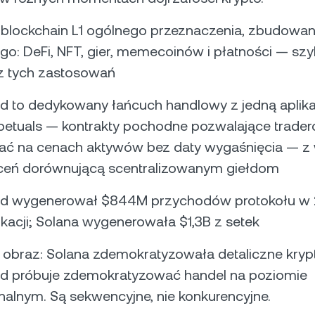
 blockchain L1 ogólnego przeznaczenia, zbudowan
go: DeFi, NFT, gier, memecoinów i płatności — szybk
z tych zastosowań
id to dedykowany łańcuch handlowy z jedną aplika
petuals — kontrakty pochodne pozwalające trade
ać na cenach aktywów bez daty wygaśnięcia — z
eceń dorównującą scentralizowanym giełdom
uid wygenerował $844M przychodów protokołu w 
likacji; Solana wygenerowała $1,3B z setek
obraz: Solana zdemokratyzowała detaliczne krypt
id próbuje zdemokratyzować handel na poziomie
onalnym. Są sekwencyjne, nie konkurencyjne.