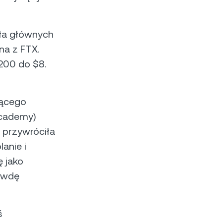
ęła głównych
na z FTX.
$200 do $8.
jącego
Academy)
 przywróciła
anie i
ę jako
rawdę
ś