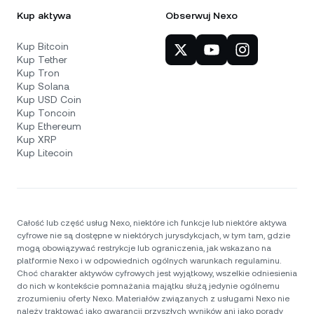
Kup aktywa
Obserwuj Nexo
Kup Bitcoin
Kup Tether
Kup Tron
Kup Solana
Kup USD Coin
Kup Toncoin
Kup Ethereum
Kup XRP
Kup Litecoin
Całość lub część usług Nexo, niektóre ich funkcje lub niektóre aktywa
cyfrowe nie są dostępne w niektórych jurysdykcjach, w tym tam, gdzie
mogą obowiązywać restrykcje lub ograniczenia, jak wskazano na
platformie Nexo i w odpowiednich ogólnych warunkach regulaminu.
Choć charakter aktywów cyfrowych jest wyjątkowy, wszelkie odniesienia
do nich w kontekście pomnażania majątku służą jedynie ogólnemu
zrozumieniu oferty Nexo. Materiałów związanych z usługami Nexo nie
należy traktować jako gwarancji przyszłych wyników ani jako porady