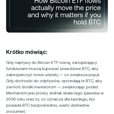
NEXO Token
NEXO
1,23%
Aktualności i analizy
Futures
Tether
USDT
0,02%
Centrum pomocy
Nexo Card
USD Coin
USDC
0%
Akademia bogactwa
Klienci prywatni
Polkadot
DOT
2,25%
Krótko mówiąc:
Program lojalnościowy
XRP
XRP
1,37%
Gdy napływy do Bitcoin ETF rosną, zarządzający
funduszami muszą kupować prawdziwe BTC, aby
Solana
SOL
0,22%
zabezpieczyć nowe udziały — co zwiększa popyt.
Gdy dochodzi do odpływów, sprzedają te BTC, aby
EURC
EURC
0,24%
zwrócić środki inwestorom — zwiększając podaż.
Mechanizm jest prosty. Jednak skala tego zjawiska w
Przeglądaj wszystkie aktywa
2026 roku oraz to, co oznacza dla każdego, kto
posiada BTC bezpośrednio, warto dokładnie
zrozumieć.