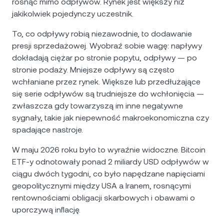
rosnąć mimo odpływów. Rynek jest większy niż
jakikolwiek pojedynczy uczestnik.
To, co odpływy robią niezawodnie, to dodawanie
presji sprzedażowej. Wyobraź sobie wagę: napływy
dokładają ciężar po stronie popytu, odpływy — po
stronie podaży. Mniejsze odpływy są często
wchłaniane przez rynek. Większe lub przedłużające
się serie odpływów są trudniejsze do wchłonięcia —
zwłaszcza gdy towarzyszą im inne negatywne
sygnały, takie jak niepewność makroekonomiczna czy
spadające nastroje.
W maju 2026 roku było to wyraźnie widoczne. Bitcoin
ETF-y odnotowały ponad 2 miliardy USD odpływów w
ciągu dwóch tygodni, co było napędzane napięciami
geopolitycznymi między USA a Iranem, rosnącymi
rentownościami obligacji skarbowych i obawami o
uporczywą inflację.