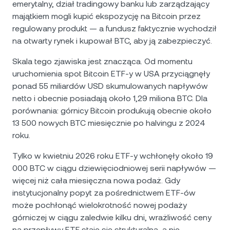
emerytalny, dział tradingowy banku lub zarządzający
majątkiem mogli kupić ekspozycję na Bitcoin przez
regulowany produkt — a fundusz faktycznie wychodził
na otwarty rynek i kupował BTC, aby ją zabezpieczyć.
Skala tego zjawiska jest znacząca. Od momentu
uruchomienia spot Bitcoin ETF-y w USA przyciągnęły
ponad 55 miliardów USD skumulowanych napływów
netto i obecnie posiadają około 1,29 miliona BTC. Dla
porównania: górnicy Bitcoin produkują obecnie około
13 500 nowych BTC miesięcznie po halvingu z 2024
roku.
Tylko w kwietniu 2026 roku ETF-y wchłonęły około 19
000 BTC w ciągu dziewięciodniowej serii napływów —
więcej niż cała miesięczna nowa podaż. Gdy
instytucjonalny popyt za pośrednictwem ETF-ów
może pochłonąć wielokrotność nowej podaży
górniczej w ciągu zaledwie kilku dni, wrażliwość ceny
na przepływy ETF staje się strukturalna, a nie