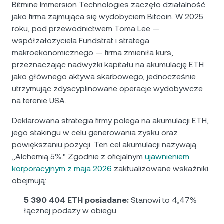
Bitmine Immersion Technologies zaczęło działalność
jako firma zajmująca się wydobyciem Bitcoin. W 2025
roku, pod przewodnictwem Toma Lee —
współzałożyciela Fundstrat i stratega
makroekonomicznego — firma zmieniła kurs,
przeznaczając nadwyżki kapitału na akumulację ETH
jako głównego aktywa skarbowego, jednocześnie
utrzymując zdyscyplinowane operacje wydobywcze
na terenie USA.
Deklarowana strategia firmy polega na akumulacji ETH,
jego stakingu w celu generowania zysku oraz
powiększaniu pozycji. Ten cel akumulacji nazywają
„Alchemią 5%." Zgodnie z oficjalnym
ujawnieniem
korporacyjnym z maja 2026
zaktualizowane wskaźniki
obejmują:
5 390 404 ETH posiadane:
Stanowi to 4,47%
łącznej podaży w obiegu.