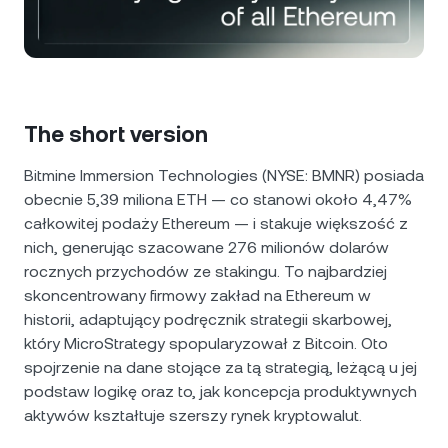
NEXO Token
NEXO
0,82%
Aktualności i analizy
Futures
Tether
USDT
0,02%
Centrum pomocy
Nexo Card
USD Coin
USDC
0,01%
Akademia bogactwa
The short version
Klienci prywatni
Polkadot
DOT
2,09%
Bitmine Immersion Technologies (NYSE: BMNR) posiada
obecnie 5,39 miliona ETH — co stanowi około 4,47%
Program lojalnościowy
całkowitej podaży Ethereum — i stakuje większość z
XRP
XRP
1,44%
nich, generując szacowane 276 milionów dolarów
rocznych przychodów ze stakingu. To najbardziej
Solana
SOL
0,27%
skoncentrowany firmowy zakład na Ethereum w
historii, adaptujący podręcznik strategii skarbowej,
EURC
EURC
0,06%
który MicroStrategy spopularyzował z Bitcoin. Oto
spojrzenie na dane stojące za tą strategią, leżącą u jej
Przeglądaj wszystkie aktywa
podstaw logikę oraz to, jak koncepcja produktywnych
aktywów kształtuje szerszy rynek kryptowalut.