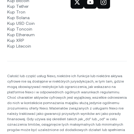
Kup Bitcoin
Kup Tether
Kup Tron
Kup Solana
Kup USD Coin
Kup Toncoin
Kup Ethereum
Kup XRP
Kup Litecoin
Całość lub część usług Nexo, niektóre ich funkcje lub niektóre aktywa
cyfrowe nie są dostępne w niektórych jurysdykcjach, w tym tam, gdzie
mogą obowiązywać restrykcje lub ograniczenia, jak wskazano na
platformie Nexo i w odpowiednich ogólnych warunkach regulaminu.
Choć charakter aktywów cyfrowych jest wyjątkowy, wszelkie odniesienia
do nich w kontekście pomnażania majątku służą jedynie ogólnemu
zrozumieniu oferty Nexo. Materiałów związanych z usługami Nexo nie
należy traktować jako gwarancji przyszłych wyników ani jako porady
finansowej. Gdy używa się określeń takich jak „do” lub „od” w celu
oznaczenia limitów, osiągnięcie tych maksymalnych lub minimalnych
progów może być uzależnione od dodatkowych działań lub spełnienia